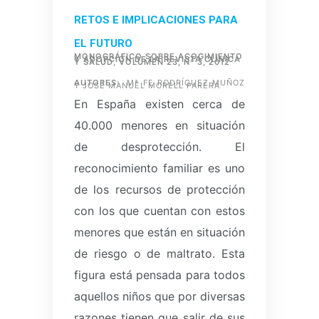
RETOS E IMPLICACIONES PARA
EL FUTURO
MONOGRÁFICO SOBRE ACOGIMIENTO
Y ADOPCIÓN DE LA REVISTA CLÍNICA
Y SALUD, VOLUMEN 23, Nº 3, 2012
AUTORES:
Mª FE RODRÍGUEZ MUÑOZ
Y JOSÉ MANUEL MORELL PARERA
En España existen cerca de
40.000 menores en situación
de desprotección.
El
reconocimiento familiar es uno
de los recursos de protección
con los que cuentan con estos
menores que están en situación
de riesgo o de maltrato.
Esta
figura está pensada para todos
aquellos niños que por diversas
razones tienen que salir de sus